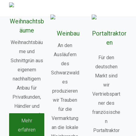
Weihnachtsb
äume
Weinbau
Portaltraktor
en
Weihnachtsbäu
An den
me und
Ausläufern
Für den
Schnittgrün aus
des
deutschen
eigenem
Schwarzwald
Markt sind
nachhaltigem
es
wir
Anbau für
produzieren
Vertriebspart
Privatkunden,
wir Trauben
ner des
Händler und
für die
französische
Wiederverkäufer
Vermarktung
Mehr
n
.
an die lokale
erfahren
Portaltraktor